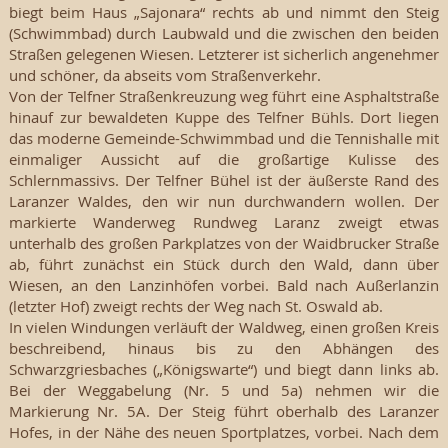
biegt beim Haus „Sajonara“ rechts ab und nimmt den Steig
(Schwimmbad) durch Laubwald und die zwischen den beiden
Straßen gelegenen Wiesen. Letzterer ist sicherlich angenehmer
und schöner, da abseits vom Straßenverkehr.
Von der Telfner Straßenkreuzung weg führt eine Asphaltstraße
hinauf zur bewaldeten Kuppe des Telfner Bühls. Dort liegen
das moderne Gemeinde-Schwimmbad und die Tennishalle mit
einmaliger Aussicht auf die großartige Kulisse des
Schlernmassivs. Der Telfner Bühel ist der äußerste Rand des
Laranzer Waldes, den wir nun durchwandern wollen. Der
markierte Wanderweg Rundweg Laranz zweigt etwas
unterhalb des großen Parkplatzes von der Waidbrucker Straße
ab, führt zunächst ein Stück durch den Wald, dann über
Wiesen, an den Lanzinhöfen vorbei. Bald nach Außerlanzin
(letzter Hof) zweigt rechts der Weg nach St. Oswald ab.
In vielen Windungen verläuft der Waldweg, einen großen Kreis
beschreibend, hinaus bis zu den Abhängen des
Schwarzgriesbaches („Königswarte“) und biegt dann links ab.
Bei der Weggabelung (Nr. 5 und 5a) nehmen wir die
Markierung Nr. 5A. Der Steig führt oberhalb des Laranzer
Hofes, in der Nähe des neuen Sportplatzes, vorbei. Nach dem