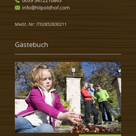
0039 3472210843
info@hilpoldhof.com
MwSt.-Nr: IT02852830211
Gästebuch