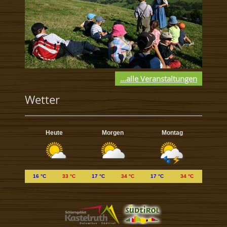
...alle Veranstaltungen
Wetter
Heute
Morgen
Montag
16 °C
33 °C
17 °C
34 °C
17 °C
34 °C