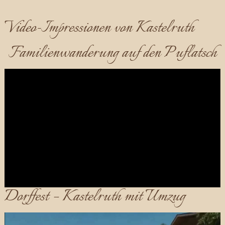
Video-Impressionen von Kastelruth
Familienwanderung auf den Puflatsch
Dorffest – Kastelruth mit Umzug