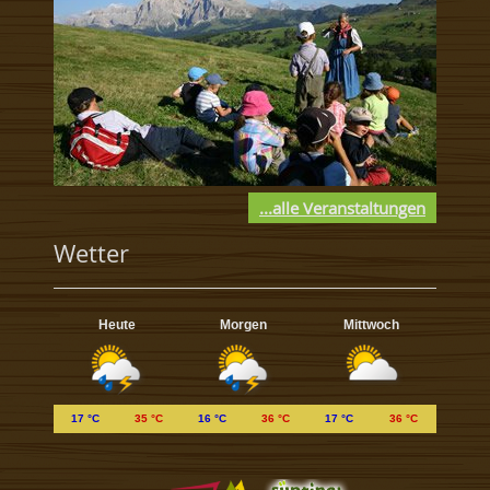
...alle Veranstaltungen
Wetter
Heute
Morgen
Mittwoch
17 °C
35 °C
16 °C
36 °C
17 °C
36 °C