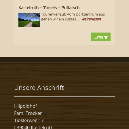
Kastelruth – Tiosels – Puflatsch
Tourenverlauf: Vom Dorfzentrum aus
gehen wir ein kurzes ...
weiterlesen
...mehr
Unsere Anschrift
Hilpoldhof
Fam. Trocker
Tioslerweg 17
I-39040 Kastelruth