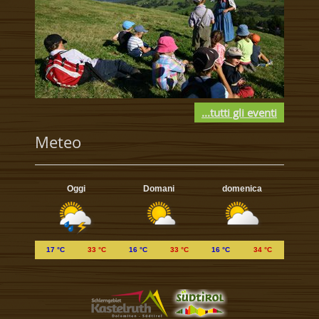
...tutti gli eventi
Meteo
Oggi
Domani
domenica
17 °C
33 °C
16 °C
33 °C
16 °C
34 °C