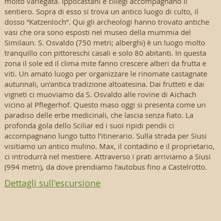
molto variegata. Ippocastani e ciliegi accompagnano il
sentiero. Sopra di esso si trova un antico luogo di culto, il
dosso “Katzenloch”. Qui gli archeologi hanno trovato antiche
vasi che ora sono esposti nel museo della mummia del
Similaun. S. Osvaldo (750 metri; alberghi) è un luogo molto
tranquillo con pittoreschi casali e solo 80 abitanti. In questa
zona il sole ed il clima mite fanno crescere alberi da frutta e
viti. Un amato luogo per organizzare le rinomate castagnate
autunnali, un’antica tradizione altoatesina. Dai frutteti e dai
vigneti ci muoviamo da S. Osvaldo alle rovine di Aichach
vicino al Pflegerhof. Questo maso oggi si presenta come un
paradiso delle erbe medicinali, che lascia senza fiato. La
profonda gola dello Sciliar ed i suoi ripidi pendii ci
accompagnano lungo tutto l’itinerario. Sulla strada per Siusi
visitiamo un antico mulino. Max, il contadino e il proprietario,
ci introdurrà nel mestiere. Attraverso i prati arriviamo a Siusi
(994 metri), da dove prendiamo l’autobus fino a Castelrotto.
Dettagli sull'escursione