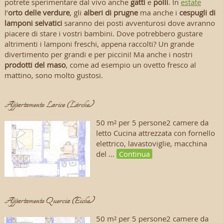
potrete sperimentare dal vivo anche
gatti
e
polli
. In
estate
l’
orto delle verdure
, gli
alberi di prugne
ma anche i
cespugli di
lamponi selvatici
saranno dei posti avventurosi dove avranno
piacere di stare i vostri bambini. Dove potrebbero gustare
altrimenti i lamponi freschi, appena raccolti? Un grande
divertimento per grandi e per piccini! Ma anche i nostri
prodotti del maso
, come ad esempio un ovetto fresco al
mattino, sono molto gustosi.
Appartamento Larice (Lärche)
50 m² per 5 persone2 camere da
letto Cucina attrezzata con fornello
elettrico, lavastoviglie, macchina
del ...
Continua
Appartamento Quercia (Eiche)
50 m² per 5 persone2 camere da