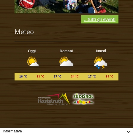
...tutti gli eventi
Meteo
Oggi
Domani
lunedì
16 °C
33 °C
17 °C
34 °C
17 °C
34 °C
Informativa