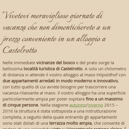
Vivetevi meravigliose giornate di
vacanza che non dimenticherete a un
prezzo conveniente in un alloggio a
Castelrotto
Nelle immediate
vicinanze del bosco
e del prato sorge la
bellissima
località turistica di Castelrotto
. A solo un chilometro
di distanza vi attende il vostro alloggio al maso Hilpoldhof con
due appartamenti arredati in modo moderno e innovativo
,
con tutto quello di cui avrete bisogno per trascorrere una
vacanza rilassante al maso. Il vostro alloggio ha una superficie
particolarmente ampia per poter ospitare
fino a un massimo
di cinque persone
. Nella stagione
autunno
/
inverno
2015 –
2016 la struttura è stata sottoposta a una ristrutturazione
completa, a seguito della quale entrambi gli appartamenti
sono stati dotati di una
terrazza molto ampia
, che consente di
godere di una splendida
vista
sull’
incantevole regione alpina
. È